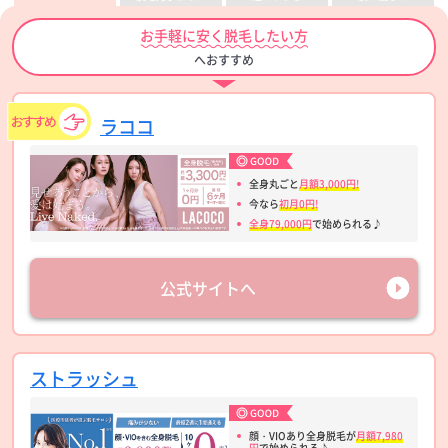
お手軽に安く脱毛したい方
へおすすめ
ラココ
全身丸ごと
月額3,000円!
今なら
初月0円!
全身79,000円
で始められる♪
公式サイトへ
ストラッシュ
顔・VIOあり全身脱毛が
月額7,980
円
で始められる♪