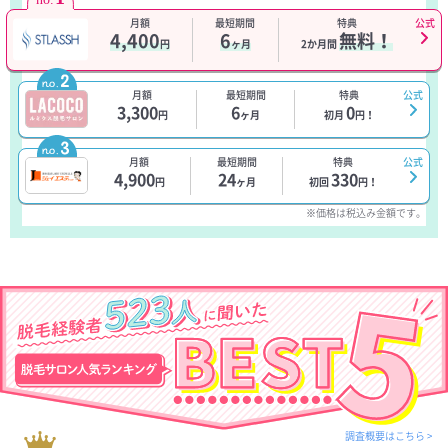
月額
最短期間
特典
公式
4,400
6
無料！
円
ヶ月
2か月間
月額
最短期間
特典
公式
3,300
6
0
円
ヶ月
初月
円！
月額
最短期間
特典
公式
4,900
24
330
円
ヶ月
初回
円！
※価格は税込み金額です。
調査概要はこちら >