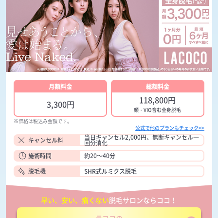
月額料金
総額料金
118,800円
3,300円
顔・VIO含む全身脱毛
※価格は税込み金額です。
公式で他のプランもチェック>>
当日キャンセル2,000円、無断キャンセル一
キャンセル料
回分消化
施術時間
約20～40分
脱毛機
SHR式ルミクス脱毛
早い、安い、痛くない
脱毛サロンならココ！