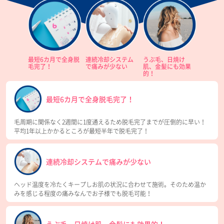
最短6カ月で全身脱
連続冷却システム
うぶ毛、日焼け
毛完了！
で痛みが少ない
肌、金髪にも効果
的！
最短6カ月で全身脱毛完了！
毛周期に関係なく2週間に1度通えるため脱毛完了までが圧倒的に早い！
平均1年以上かかるところが最短半年で脱毛完了！
連続冷却システムで痛みが少ない
ヘッド温度を冷たくキープしお肌の状況に合わせて施術。そのため温か
みを感じる程度の痛みなんでお子様でも脱毛可能！